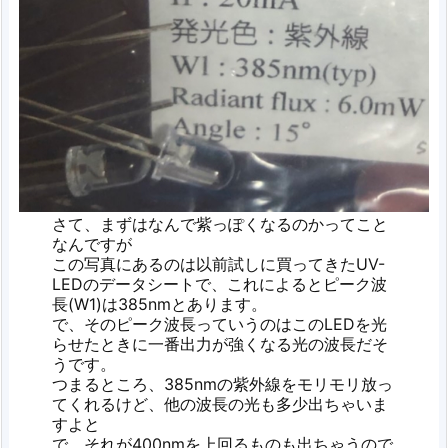
さて、まずはなんで紫っぽくなるのかってこと
なんですが
この写真にあるのは以前試しに買ってきたUV-
LEDのデータシートで、これによるとピーク波
長(W1)は385nmとあります。
で、そのピーク波長っていうのはこのLEDを光
らせたときに一番出力が強くなる光の波長だそ
うです。
つまるところ、385nmの紫外線をモリモリ放っ
てくれるけど、他の波長の光も多少出ちゃいま
すよと
で、それが400nmを上回るものも出ちゃうので