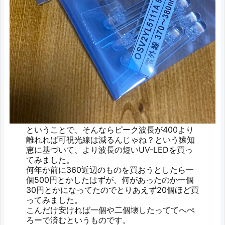
ということで、そんならピーク波長が400より
離れれば可視光線は減るんじゃね？という猿知
恵に基づいて、より波長の短いUV-LEDを買っ
てみました。
何年か前に360近辺のものを買おうとしたら一
個500円とかしたはずが、何があったのか一個
30円とかになってたのでとりあえず20個ほど買
ってみました。
こんだけ安ければ一個や二個壊したっててへぺ
ろーで済むというものです。