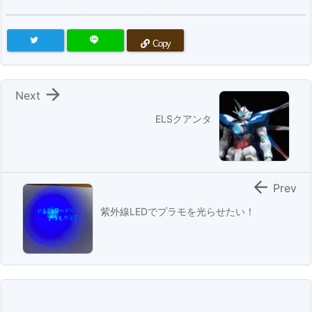
Copy

Next
ELSクアンタ

Prev
紫外線LEDでプラモを光らせたい！