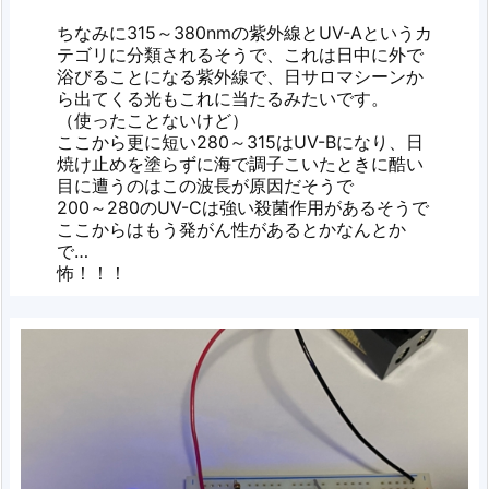
ちなみに315～380nmの紫外線とUV-Aというカ
テゴリに分類されるそうで、これは日中に外で
浴びることになる紫外線で、日サロマシーンか
ら出てくる光もこれに当たるみたいです。
（使ったことないけど）
ここから更に短い280～315はUV-Bになり、日
焼け止めを塗らずに海で調子こいたときに酷い
目に遭うのはこの波長が原因だそうで
200～280のUV-Cは強い殺菌作用があるそうで
ここからはもう発がん性があるとかなんとか
で…
怖！！！