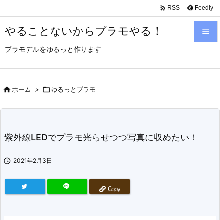

Feedly
RSS
やることないからプラモやる！

プラモデルをゆるっと作ります

メニュ

サイド

ホーム
>

ゆるっとプラモ

前へ

紫外線LEDでプラモ光らせつつ写真に収めたい！
次へ


2021年2月3日
検索
Copy