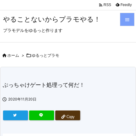

Feedly
RSS
やることないからプラモやる！

プラモデルをゆるっと作ります

メニュ

サイド

ホーム
>

ゆるっとプラモ

前へ

ぶっちゃけゲート処理って何だ！
次へ


2020年11月20日
検索
Copy