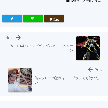

ゆるっとプラモ
,
加工
Copy

Next
RG 1/144 ウイングガンダムゼロ リベリオ
ン

Prev
缶スプレーの塗料をエアブラシでも使いた
い！