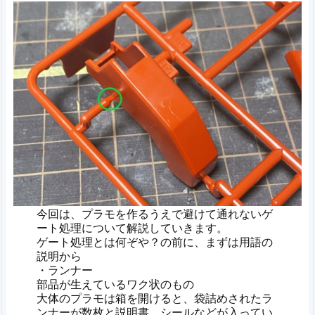
今回は、プラモを作るうえで避けて通れないゲ
ート処理について解説していきます。
ゲート処理とは何ぞや？の前に、まずは用語の
説明から
・ランナー
部品が生えているワク状のもの
大体のプラモは箱を開けると、袋詰めされたラ
ンナーが数枚と説明書、シールなどが入ってい