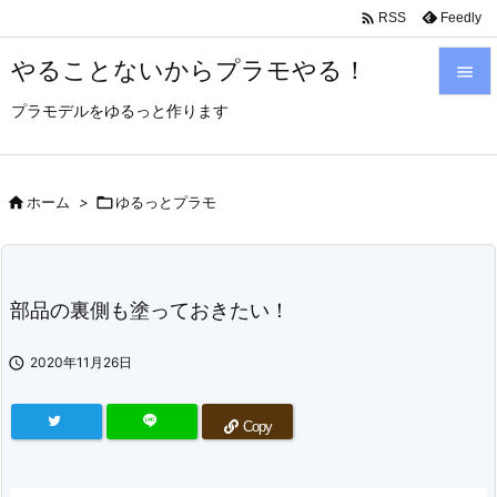

Feedly
RSS
やることないからプラモやる！

プラモデルをゆるっと作ります

メニュ

サイド

ホーム
>

ゆるっとプラモ

前へ

部品の裏側も塗っておきたい！
次へ


2020年11月26日
検索
Copy