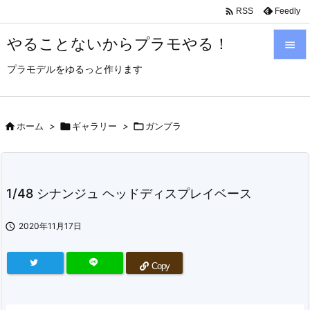

Feedly
RSS
やることないからプラモやる！

プラモデルをゆるっと作ります

メニュ

サイド

ホーム
>

ギャラリー
>

ガンプラ

前へ

1/48 シナンジュ ヘッドディスプレイベース
次へ


2020年11月17日
検索
Copy