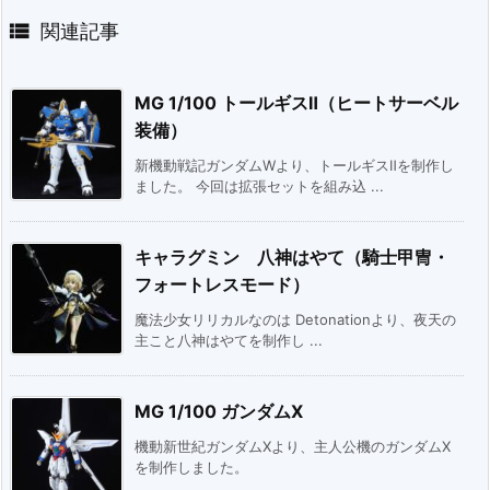

関連記事
MG 1/100 トールギスⅡ（ヒートサーベル
装備）
新機動戦記ガンダムWより、トールギスⅡを制作し
ました。 今回は拡張セットを組み込 ...
キャラグミン 八神はやて（騎士甲冑・
フォートレスモード）
魔法少女リリカルなのは Detonationより、夜天の
主こと八神はやてを制作し ...
MG 1/100 ガンダムX
機動新世紀ガンダムXより、主人公機のガンダムX
を制作しました。