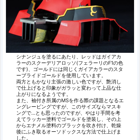
シナンジュを塗るにあたり、レッドはガイアカ
ラーのスクーデリアロッソ(フェラーリのF1の色
です)、ゴールドには同じくガイアカラーのスタ
ーブライドゴールドを使用しています。
両方ともかなり主張の激しい色ですが、艶消し
で仕上げると印象がガラッと変わって上品な仕
上がりになるようです。
また、袖付き所属のMSを作る際の課題となるエ
ングレービングですが、このサイズならマスキ
ングで…とも思ったのですが、やはり手間を考
えてラッカー塗料でゴールドを塗装し、その上
からエナメル塗料のブラックを吹き付け、乾燥
後にふき取るオーソドックスな方法で仕上げま
した。