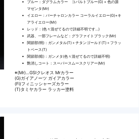
ブルー：ダグラムカラー コバルトブルー(G) + 色の源
マゼンタ(Mr)
イエロー：バーチャロンカラー コーラルイエロー(G)+キ
アライエロー(Mr)
レッド：(色々混ぜてるので詳細不明です…)
武器、一部フレームなど：グラファイトブラック(Mr)
関節部(明)：ガンメタル(T)＋チタンゴールド(T)＋フラッ
トベース(T)
関節部(暗)：ガンメタ(色々混ぜてるので詳細不明)
艶消しコート：スーパースムースクリアー(Mr)
※(Mr)…GSIクレオス Mrカラー
(G)ガイアノーツ ガイアカラー
(Fi)フィニッシャーズカラー
(T)タミヤカラー ラッカー塗料