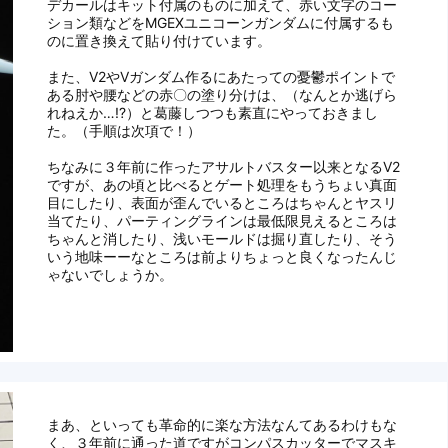
デカールはキット付属のものに加えて、赤い文字のコー
ション類などをMGEXユニコーンガンダムに付属するも
のに置き換えて貼り付けています。
また、V2やVガンダム作るにあたっての憂鬱ポイントで
ある肘や腰などの赤〇の塗り分けは、（なんとか逃げら
れねえか…!?）と葛藤しつつも素直にやっておきまし
た。（手順は次項で！）
ちなみに３年前に作ったアサルトバスター以来となるV2
ですが、あの頃と比べるとゲート処理をもうちょい真面
目にしたり、表面が歪んでいるところはちゃんとヤスリ
当てたり、パーティングラインは最低限見えるところは
ちゃんと消したり、浅いモールドは掘り直したり、そう
いう地味ーーなところは前よりちょっと良くなったんじ
ゃないでしょうか。
まあ、といっても革命的に楽な方法なんてあるわけもな
く、３年前に通った道ですがコンパスカッターでマスキ