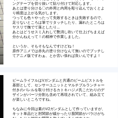
ングテープを切り抜いて貼り付けて対応します。
あとは塗り分ける〇の外周と内周を彫り込んでおくとよ
り精度は上がる気がします。
つっても色々やったって失敗するときは失敗するので、
足りないところは筆でリタッチしたり、漏れたところは
ヤスリで撫でて落としたり…
あとはどうせスミ入れして艶消し吹いて仕上げちまえば
分かんねえって！の精神で作業しました。
というか、そもそもなんですけどね！
原作アニメでは赤丸の塗り分けなんて無いのでブッチし
てアニメ版ですわぁ、とか言い張れば良いんですよ！
ビームライフルはVガンダムと共通のビームピストルを
基部として、センサーユニットとマルチプルランチャー
付きのバレルを取り付けるカトキハジメ氏こだわりのデ
ザインがパーツ分割も含めて再現されていて、組み立て
が楽しいところですね。
ちなみに今回は素のV2ガンダムとして作っていますが、
キット単品だと肘関節が緩かったり股関節がバラけがち