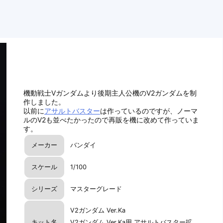
機動戦士Vガンダムより後期主人公機のV2ガンダムを制
作しました。
以前に
アサルトバスター
は作っているのですが、ノーマ
ルのV2も並べたかったので再販を機に改めて作っていま
す。
メーカー
バンダイ
スケール
1/100
シリーズ
マスターグレード
V2ガンダム Ver.Ka
キット名
V2ガンダム Ver.Ka用 アサルトバスター拡