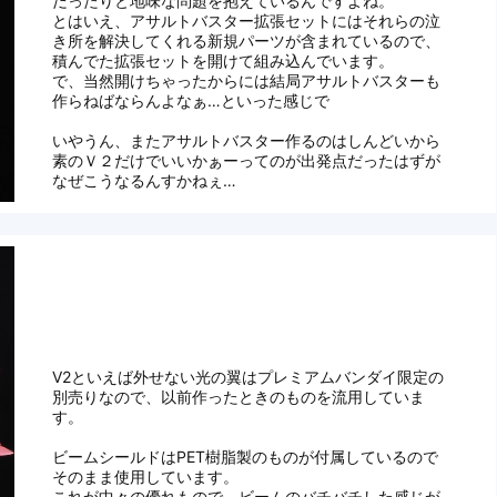
だったりと地味な問題を抱えているんですよね。
とはいえ、アサルトバスター拡張セットにはそれらの泣
き所を解決してくれる新規パーツが含まれているので、
積んでた拡張セットを開けて組み込んでいます。
で、当然開けちゃったからには結局アサルトバスターも
作らねばならんよなぁ…といった感じで
いやうん、またアサルトバスター作るのはしんどいから
素のＶ２だけでいいかぁーってのが出発点だったはずが
なぜこうなるんすかねぇ…
V2といえば外せない光の翼はプレミアムバンダイ限定の
別売りなので、以前作ったときのものを流用していま
す。
ビームシールドはPET樹脂製のものが付属しているので
そのまま使用しています。
これが中々の優れもので、ビームのバチバチした感じが