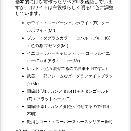
基本的には以前作ったリペアⅢを踏襲していま
すが、ホワイトは主役機らしく明るい色に調整
しています。
ホワイト：スーパーシェルホワイト(Fi)+クー
ルホワイト(Mr)
ブルー：ダグラムカラー コバルトブルー(G)
+ 色の源 マゼンタ(Mr)
イエロー：バーチャロンカラー コーラルイエ
ロー(G)+キアライエロー(Mr)
レッド：(色々混ぜてるので詳細不明です…)
武器、一部フレームなど：グラファイトブラッ
ク(Mr)
関節部(明)：ガンメタル(T)＋チタンゴールド
(T)＋フラットベース(T)
関節部(暗)：ガンメタ(色々混ぜてるので詳細
不明)
艶消しコート：スーパースムースクリアー(Mr)