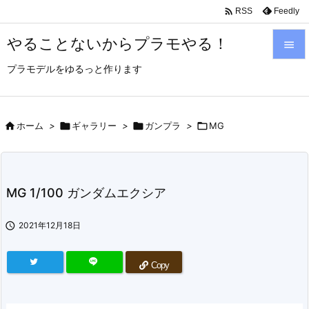

Feedly
RSS
やることないからプラモやる！

プラモデルをゆるっと作ります

メニュ

サイド

ホーム
>

ギャラリー
>

ガンプラ
>

MG

前へ

MG 1/100 ガンダムエクシア
次へ


2021年12月18日
検索
Copy