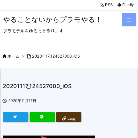

Feedly
RSS
やることないからプラモやる！

プラモデルをゆるっと作ります

メニュ

サイド

ホーム
>

20201117_124527000_iOS

前へ

20201117_124527000_iOS
次へ


2020年11月17日
検索
Copy