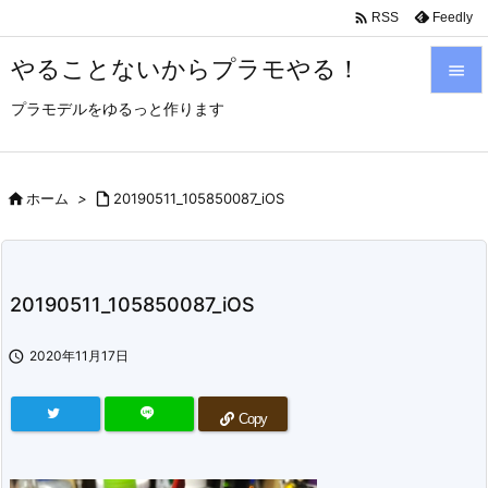

Feedly
RSS
やることないからプラモやる！

プラモデルをゆるっと作ります

メニュ

サイド

ホーム
>

20190511_105850087_iOS

前へ

20190511_105850087_iOS
次へ


2020年11月17日
検索
Copy