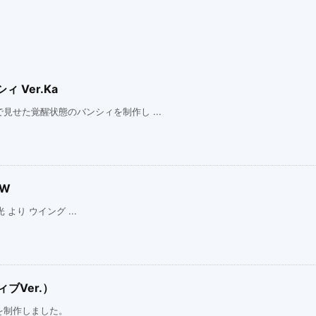
 Ver.Ka
せた覚醒状態のバンシィを制作し ...
EW
 より ウイング ...
ブVer.）
を制作しました。