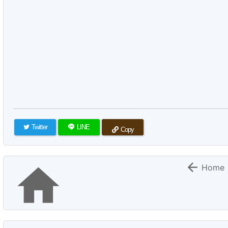
Twitter
LINE
Copy


Home