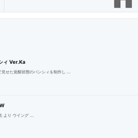
 Ver.Ka
せた覚醒状態のバンシィを制作し ...
EW
 より ウイング ...