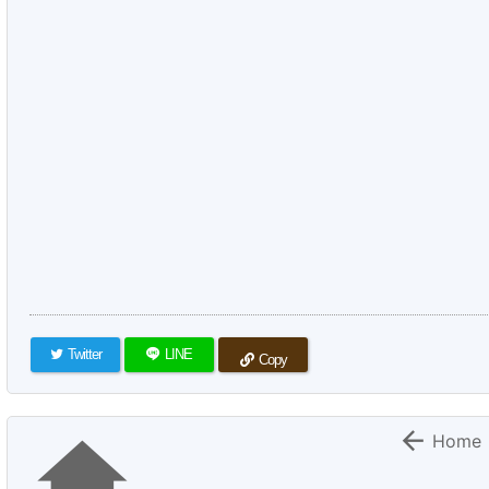
Twitter
LINE
Copy


Home