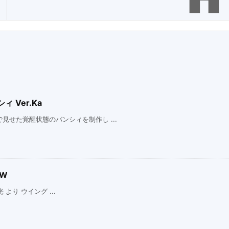
 Ver.Ka
せた覚醒状態のバンシィを制作し ...
EW
 より ウイング ...