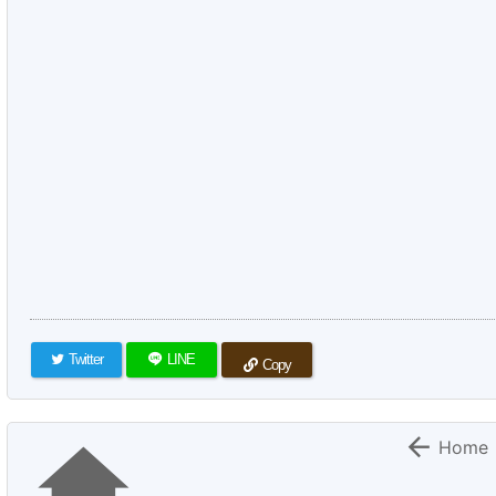
Twitter
LINE
Copy


Home