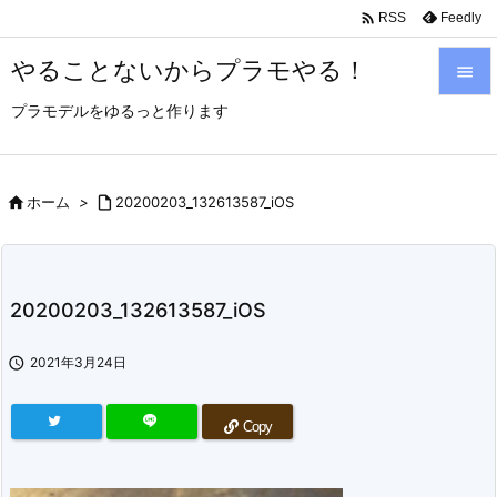

Feedly
RSS
やることないからプラモやる！

プラモデルをゆるっと作ります

メニュ

サイド

ホーム
>

20200203_132613587_iOS

前へ

20200203_132613587_iOS
次へ


2021年3月24日
検索
Copy