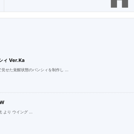
 Ver.Ka
せた覚醒状態のバンシィを制作し ...
EW
 より ウイング ...