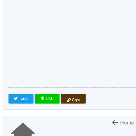
Twitter
LINE
Copy


Home