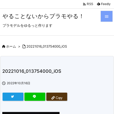

Feedly
RSS
やることないからプラモやる！

プラモデルをゆるっと作ります

メニュ

サイド

ホーム
>

20221016_013754000_iOS

前へ

20221016_013754000_iOS
次へ


2022年10月16日
検索
Copy