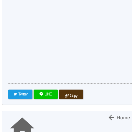
Twitter
LINE
Copy


Home