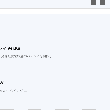
 Ver.Ka
せた覚醒状態のバンシィを制作し ...
EW
 より ウイング ...