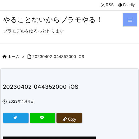

Feedly
RSS
やることないからプラモやる！

プラモデルをゆるっと作ります

メニュ

サイド

ホーム
>

20230402_044352000_iOS

前へ

20230402_044352000_iOS
次へ


2023年4月4日
検索
Copy