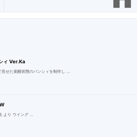
 Ver.Ka
せた覚醒状態のバンシィを制作し ...
EW
 より ウイング ...