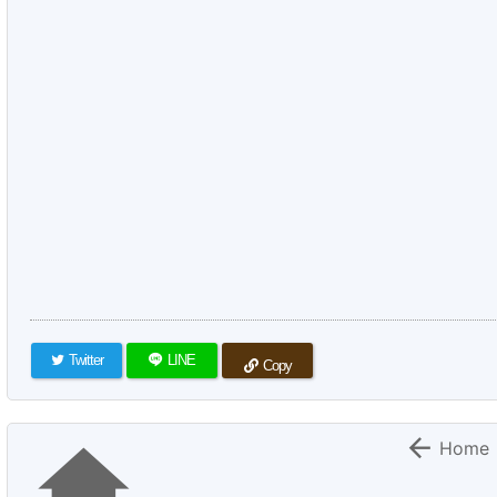
Twitter
LINE
Copy


Home