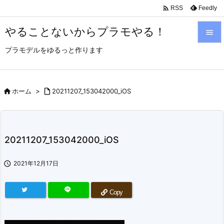

Feedly
RSS
やることないからプラモやる！

プラモデルをゆるっと作ります

メニュ

サイド

ホーム
>

20211207_153042000_iOS

前へ

20211207_153042000_iOS
次へ


2021年12月17日
検索
Copy