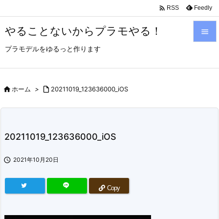

Feedly
RSS
やることないからプラモやる！

プラモデルをゆるっと作ります

メニュ

サイド

ホーム
>

20211019_123636000_iOS

前へ

20211019_123636000_iOS
次へ


2021年10月20日
検索
Copy