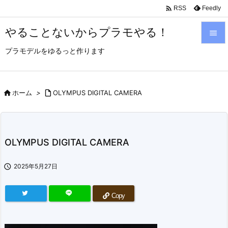

Feedly
RSS
やることないからプラモやる！

プラモデルをゆるっと作ります

メニュ

サイド

ホーム
>

OLYMPUS DIGITAL CAMERA

前へ

OLYMPUS DIGITAL CAMERA
次へ


2025年5月27日
検索
Copy