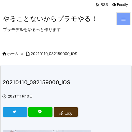

Feedly
RSS
やることないからプラモやる！

プラモデルをゆるっと作ります

メニュ

サイド

ホーム
>

20210110_082159000_iOS

前へ

20210110_082159000_iOS
次へ


2021年1月10日
検索
Copy