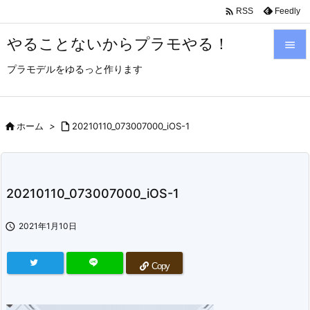

Feedly
RSS
やることないからプラモやる！

プラモデルをゆるっと作ります

メニュ

サイド

ホーム
>

20210110_073007000_iOS-1

前へ

20210110_073007000_iOS-1
次へ


2021年1月10日
検索
Copy