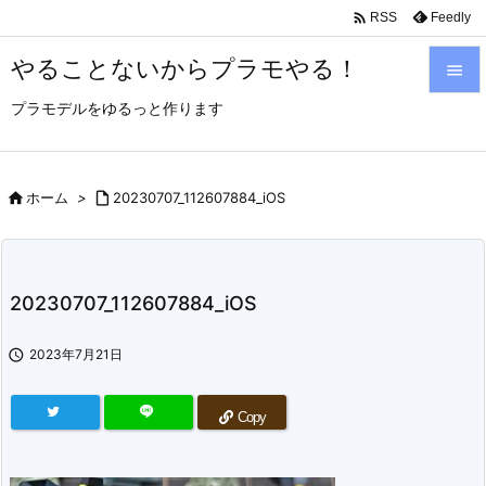

Feedly
RSS
やることないからプラモやる！

プラモデルをゆるっと作ります

メニュ

サイド

ホーム
>

20230707_112607884_iOS

前へ

20230707_112607884_iOS
次へ


2023年7月21日
検索
Copy