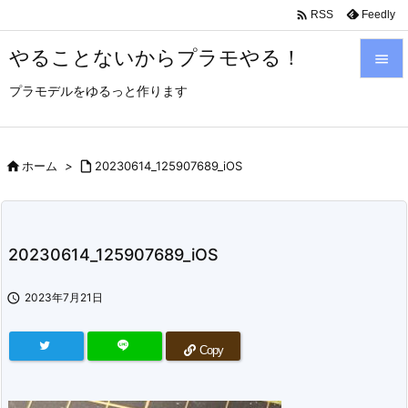

Feedly
RSS
やることないからプラモやる！

プラモデルをゆるっと作ります

メニュ

サイド

ホーム
>

20230614_125907689_iOS

前へ

20230614_125907689_iOS
次へ


2023年7月21日
検索
Copy