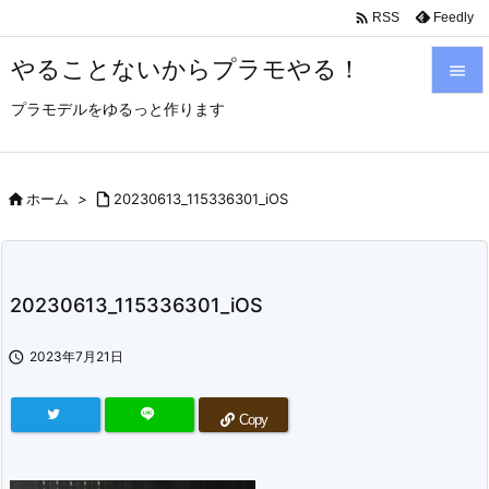

Feedly
RSS
やることないからプラモやる！

プラモデルをゆるっと作ります

メニュ

サイド

ホーム
>

20230613_115336301_iOS

前へ

20230613_115336301_iOS
次へ


2023年7月21日
検索
Copy