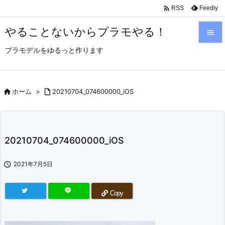

Feedly
RSS
やることないからプラモやる！

プラモデルをゆるっと作ります

メニュ

サイド

ホーム
>

20210704_074600000_iOS

前へ

20210704_074600000_iOS
次へ


2021年7月5日
検索
Copy