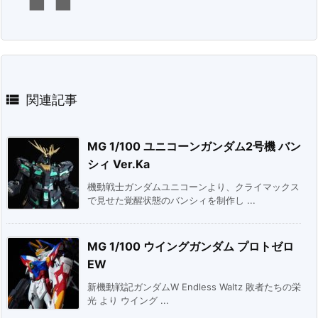

関連記事
MG 1/100 ユニコーンガンダム2号機 バン
シィ Ver.Ka
機動戦士ガンダムユニコーンより、クライマックス
で見せた覚醒状態のバンシィを制作し ...
MG 1/100 ウイングガンダム プロトゼロ
EW
新機動戦記ガンダムW Endless Waltz 敗者たちの栄
光 より ウイング ...