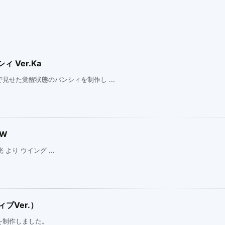
 Ver.Ka
せた覚醒状態のバンシィを制作し ...
EW
 より ウイング ...
ブVer.）
を制作しました。