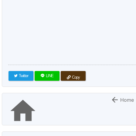
Twitter
LINE
Copy


Home