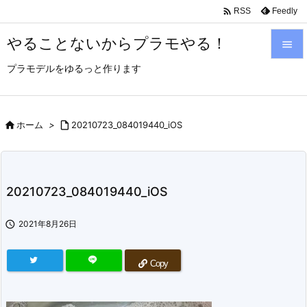

Feedly
RSS
やることないからプラモやる！

プラモデルをゆるっと作ります

メニュ

サイド

ホーム
>

20210723_084019440_iOS

前へ

20210723_084019440_iOS
次へ


2021年8月26日
検索
Copy