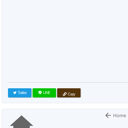
Twitter
LINE
Copy


Home