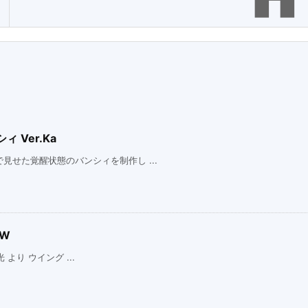
 Ver.Ka
せた覚醒状態のバンシィを制作し ...
EW
 より ウイング ...