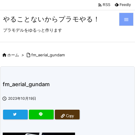

Feedly
RSS
やることないからプラモやる！

プラモデルをゆるっと作ります

メニュ

サイド

ホーム
>

fm_aerial_gundam

前へ

fm_aerial_gundam
次へ


2023年10月19日
検索
Copy