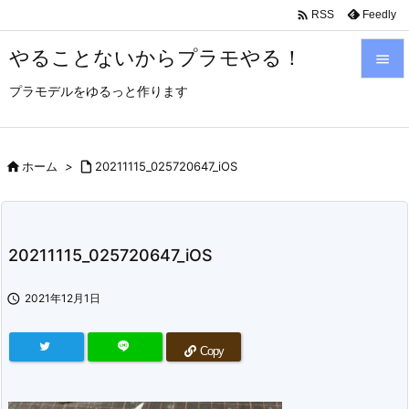

Feedly
RSS
やることないからプラモやる！

プラモデルをゆるっと作ります

メニュ

サイド

ホーム
>

20211115_025720647_iOS

前へ

20211115_025720647_iOS
次へ


2021年12月1日
検索
Copy