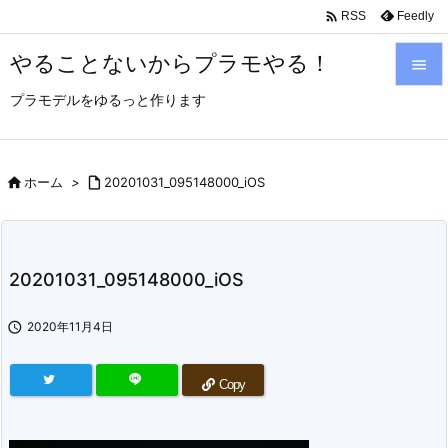

Feedly
RSS
やることないからプラモやる！

プラモデルをゆるっと作ります

メニュ

サイド

ホーム
>

20201031_095148000_iOS

前へ

20201031_095148000_iOS
次へ


2020年11月4日
検索
Copy